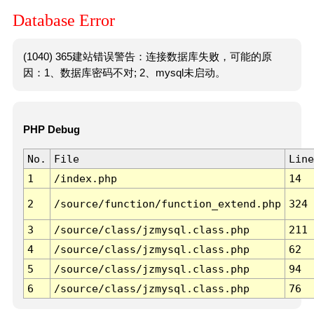
Database Error
(1040) 365建站错误警告：连接数据库失败，可能的原
因：1、数据库密码不对; 2、mysql未启动。
PHP Debug
No.
File
Line
1
/index.php
14
2
/source/function/function_extend.php
324
3
/source/class/jzmysql.class.php
211
4
/source/class/jzmysql.class.php
62
5
/source/class/jzmysql.class.php
94
6
/source/class/jzmysql.class.php
76