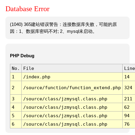
Database Error
(1040) 365建站错误警告：连接数据库失败，可能的原
因：1、数据库密码不对; 2、mysql未启动。
PHP Debug
No.
File
Line
1
/index.php
14
2
/source/function/function_extend.php
324
3
/source/class/jzmysql.class.php
211
4
/source/class/jzmysql.class.php
62
5
/source/class/jzmysql.class.php
94
6
/source/class/jzmysql.class.php
76