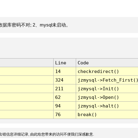
据库密码不对; 2、mysql未启动。
Line
Code
14
checkredirect()
324
jzmysql->Fetch_First(
211
jzmysql->Init()
62
jzmysql->Open()
94
jzmysql->halt()
76
break()
出错信息详细记录, 由此给您带来的访问不便我们深感歉意.