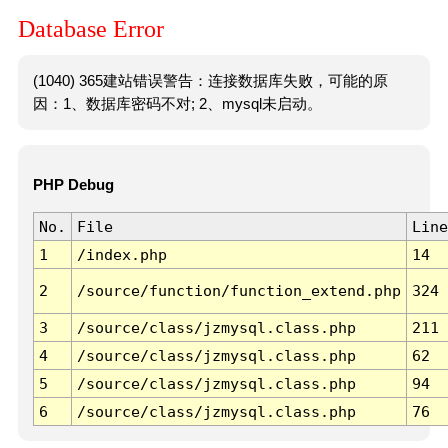
Database Error
(1040) 365建站错误警告：连接数据库失败，可能的原
因：1、数据库密码不对; 2、mysql未启动。
PHP Debug
No.
File
Line
1
/index.php
14
2
/source/function/function_extend.php
324
3
/source/class/jzmysql.class.php
211
4
/source/class/jzmysql.class.php
62
5
/source/class/jzmysql.class.php
94
6
/source/class/jzmysql.class.php
76