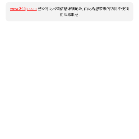
www.365jz.com
已经将此出错信息详细记录, 由此给您带来的访问不便我
们深感歉意.