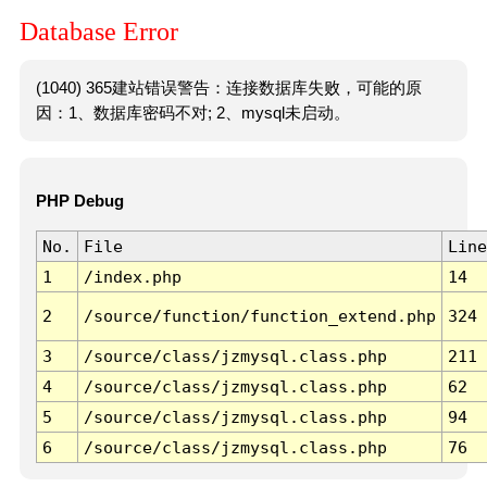
Database Error
(1040) 365建站错误警告：连接数据库失败，可能的原
因：1、数据库密码不对; 2、mysql未启动。
PHP Debug
No.
File
Line
1
/index.php
14
2
/source/function/function_extend.php
324
3
/source/class/jzmysql.class.php
211
4
/source/class/jzmysql.class.php
62
5
/source/class/jzmysql.class.php
94
6
/source/class/jzmysql.class.php
76