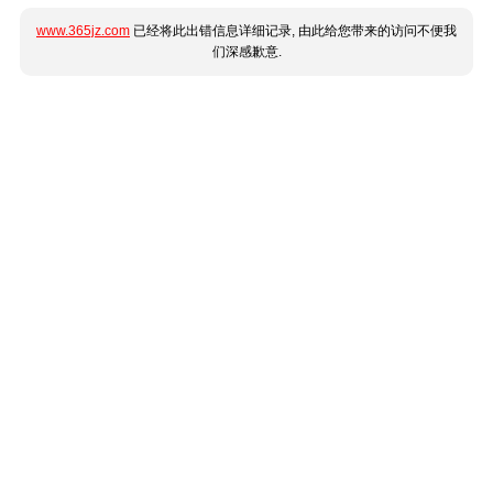
www.365jz.com
已经将此出错信息详细记录, 由此给您带来的访问不便我
们深感歉意.