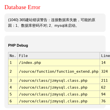
Database Error
(1040) 365建站错误警告：连接数据库失败，可能的原
因：1、数据库密码不对; 2、mysql未启动。
PHP Debug
No.
File
Line
1
/index.php
14
2
/source/function/function_extend.php
324
3
/source/class/jzmysql.class.php
211
4
/source/class/jzmysql.class.php
62
5
/source/class/jzmysql.class.php
94
6
/source/class/jzmysql.class.php
76