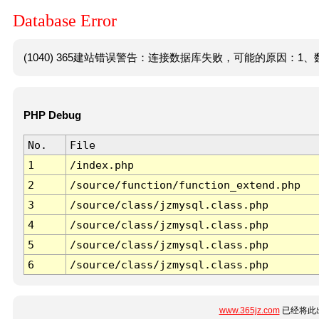
Database Error
(1040) 365建站错误警告：连接数据库失败，可能的原因：1、数
PHP Debug
No.
File
1
/index.php
2
/source/function/function_extend.php
3
/source/class/jzmysql.class.php
4
/source/class/jzmysql.class.php
5
/source/class/jzmysql.class.php
6
/source/class/jzmysql.class.php
www.365jz.com
已经将此