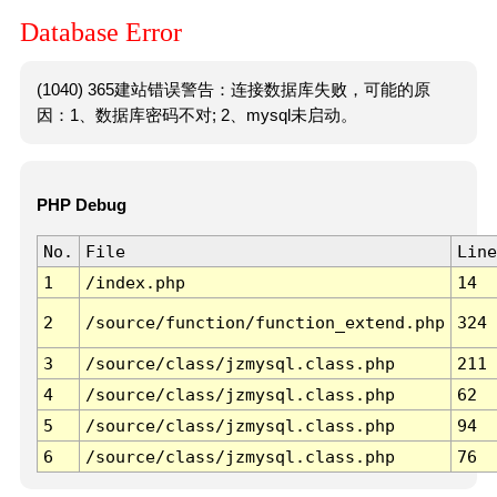
Database Error
(1040) 365建站错误警告：连接数据库失败，可能的原
因：1、数据库密码不对; 2、mysql未启动。
PHP Debug
No.
File
Line
1
/index.php
14
2
/source/function/function_extend.php
324
3
/source/class/jzmysql.class.php
211
4
/source/class/jzmysql.class.php
62
5
/source/class/jzmysql.class.php
94
6
/source/class/jzmysql.class.php
76