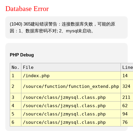
Database Error
(1040) 365建站错误警告：连接数据库失败，可能的原
因：1、数据库密码不对; 2、mysql未启动。
PHP Debug
No.
File
Line
1
/index.php
14
2
/source/function/function_extend.php
324
3
/source/class/jzmysql.class.php
211
4
/source/class/jzmysql.class.php
62
5
/source/class/jzmysql.class.php
94
6
/source/class/jzmysql.class.php
76