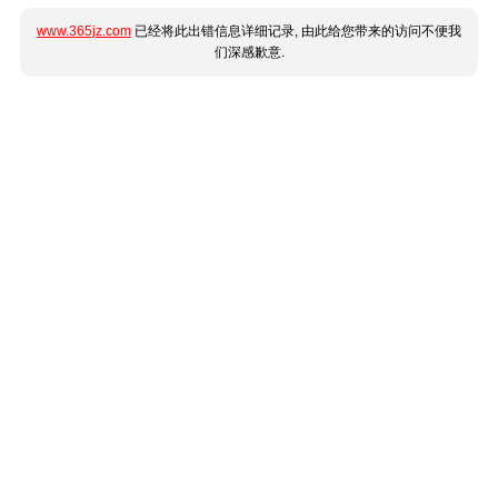
www.365jz.com
已经将此出错信息详细记录, 由此给您带来的访问不便我
们深感歉意.