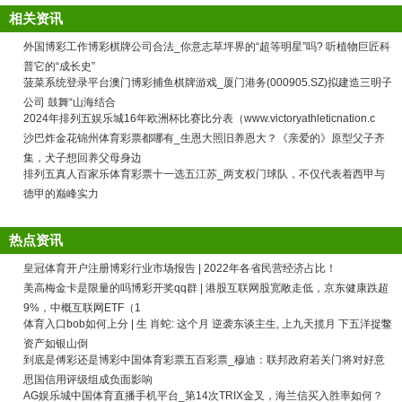
相关资讯
外国博彩工作博彩棋牌公司合法_你意志草坪界的“超等明星”吗? 听植物巨匠科
普它的“成长史”
菠菜系统登录平台澳门博彩捕鱼棋牌游戏_厦门港务(000905.SZ)拟建造三明子
公司 鼓舞“山海结合
2024年排列五娱乐城16年欧洲杯比赛比分表（www.victoryathleticnation.c
沙巴炸金花锦州体育彩票都哪有_生恩大照旧养恩大？《亲爱的》原型父子齐
集，犬子想回养父母身边
排列五真人百家乐体育彩票十一选五江苏_两支权门球队，不仅代表着西甲与
德甲的巅峰实力
热点资讯
皇冠体育开户注册博彩行业市场报告 | 2022年各省民营经济占比！
美高梅金卡是限量的吗博彩开奖qq群 | 港股互联网股宽敞走低，京东健康跌超
9%，中概互联网ETF（1
体育入口bob如何上分 | 生 肖蛇: 这个月 逆袭东谈主生, 上九天揽月 下五洋捉鳖
资产如银山倒
到底是傅彩还是博彩中国体育彩票五百彩票_穆迪：联邦政府若关门将对好意
思国信用评级组成负面影响
AG娱乐城中国体育直播手机平台_第14次TRIX金叉，海兰信买入胜率如何？