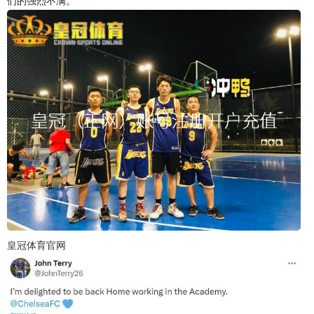
们的强烈不满。
皇冠体育官网