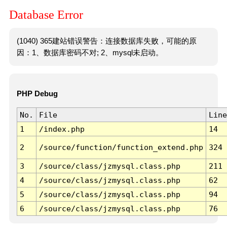
Database Error
(1040) 365建站错误警告：连接数据库失败，可能的原
因：1、数据库密码不对; 2、mysql未启动。
PHP Debug
No.
File
Line
1
/index.php
14
2
/source/function/function_extend.php
324
3
/source/class/jzmysql.class.php
211
4
/source/class/jzmysql.class.php
62
5
/source/class/jzmysql.class.php
94
6
/source/class/jzmysql.class.php
76