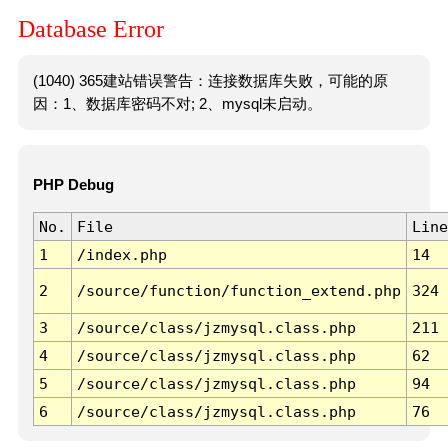
Database Error
(1040) 365建站错误警告：连接数据库失败，可能的原
因：1、数据库密码不对; 2、mysql未启动。
PHP Debug
No.
File
Line
1
/index.php
14
2
/source/function/function_extend.php
324
3
/source/class/jzmysql.class.php
211
4
/source/class/jzmysql.class.php
62
5
/source/class/jzmysql.class.php
94
6
/source/class/jzmysql.class.php
76